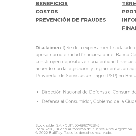
BENEFICIOS
TÉRM
COSTOS
PROT
PREVENCIÓN DE FRAUDES
INFO
FINA
Disclaimer:
1) Se deja expresamente aclarado q
operar como entidad financiera por el Banco Ce
constituyen depósitos en una entidad financier
acuerdo con la legislación y reglamentación apl
Proveedor de Servicios de Pago (PSP) en Banco 
Dirección Nacional de Defensa al Consumido
Defensa al Consumidor, Gobierno de la Ciud
Stockholder S.A. - CUIT: 30-69607859-5
Iberá 3206, Ciudad Autónoma de Buenos Aires. Argentina.
© 2022 BullPay. Todos los derechos reservados.