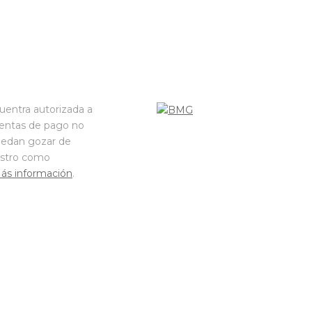
uentra autorizada a
uentas de pago no
puedan gozar de
gistro como
ás información
.
mpdg