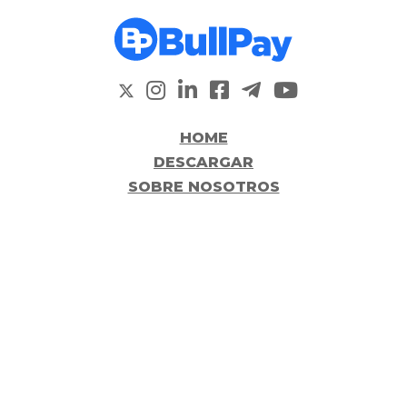
HOME
DESCARGAR
SOBRE NOSOTROS
BENEFICIOS
COSTOS
PREVENCIÓN DE FRAUDES
AYUDA
LEGALES
POLÍTICA DE PLAFT
TÉRMINOS Y CONDICIONES
PROTECCIÓN DE DATOS PERSONALES