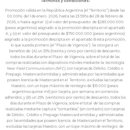
Términos y condiciones:
Promoción válida en la República Argentina (el “Territorio”) desde las
00:00hs. del 1 de enero 2026, hasta las 23:59hs del 28 de febrero de
2026, o hasta agotar: (i) el valor del presupuesto de $285.000.000
(pesos argentinos) asignado a la promoción descripta en el apartado
A; y (ii) el valor del presupuesto de $750.000.000 (pesos argentinos)
asignado a la promoción descripta en el apartado B esta promoción,
lo que suceda primero (el “Plazo de Vigencia”). Se otorgará un
beneficio de: (A) un 35% (treinta y cinco por ciento) de descuento,
todos los días durante el Plazo de Vigencia, sobre el total de las
compras realizadas con dispositivos móviles mediante la tecnología
Near Field Communication (NFC)
, con tarjetas de Débito, Crédito o
Prepago Mastercard emitidas y administradas por las entidades que
poseen licencia de Mastercard en el Territorio, excluidas las tarjetas
Maestro, con un tope máximo de reintegro de $15.000 (pesos
argentinos quince mil) por tarjeta, por semana, en comercios
adheridos; y (B) un 25% (veinticinco por ciento) de descuento, todos los
días durante el Plazo de Vigencia, sobre el total de las compras
realizadas mediante captura “contactless” (sin contacto) con tarjetas
de Débito, Crédito o Prepago Mastercard emitidas y administradas
por las entidades que poseen licencia de Mastercard en el Territorio,
excluidas las tarjetas Maestro, con un tope máximo de reintegro de