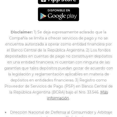
Disclaimer:
1) Se deja expresamente aclarado que la
Compañía se limita a ofrecer servicios de pago y no se
encuentra autorizada a operar como entidad financiera por
el Banco Central de la República Argentina. 2) Los fondos
depositados en cuentas de pago no constituyen depósitos
en una entidad financiera, ni cuentan con ninguna de las
garantías que tales depósitos puedan gozar de acuerdo con
la legislación y reglamentación aplicables en materia de
depósitos en entidades financieras. 3) Registro como
Proveedor de Servicios de Pago (PSP) en Banco Central de
la República Argentina (BCRA) bajo el Nro. 33.546.
Más
información
.
Dirección Nacional de Defensa al Consumidor y Arbitraje