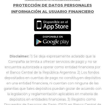
PROTECCIÓN DE DATOS PERSONALES
INFORMACIÓN AL USUARIO FINANCIERO
Disclaimer:
1) Se deja expresamente aclarado que la
Compañía se limita a ofrecer servicios de pago y no se
encuentra autorizada a operar como entidad financiera por
el Banco Central de la República Argentina. 2) Los fondos
depositados en cuentas de pago no constituyen depósitos
en una entidad financiera, ni cuentan con ninguna de las
garantías que tales depósitos puedan gozar de acuerdo con
la legislación y reglamentación aplicables en materia de
depósitos en entidades financieras. 3) Registro como
Proveedor de Servicios de Pago (PSP) en Banco Central de